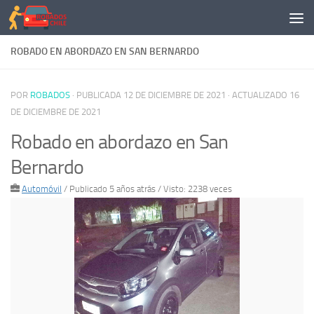
Saltar al contenido
ROBADO EN ABORDAZO EN SAN BERNARDO
POR
ROBADOS
· PUBLICADA
12 DE DICIEMBRE DE 2021
· ACTUALIZADO
16
DE DICIEMBRE DE 2021
Robado en abordazo en San
Bernardo
Automóvil
/
Publicado 5 años atrás
/ Visto: 2238 veces