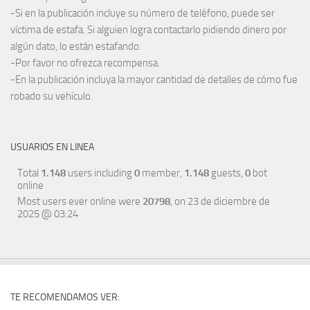
-Si en la publicación incluye su número de teléfono, puede ser
víctima de estafa. Si alguien logra contactarlo pidiendo dinero por
algún dato, lo están estafando.
-Por favor no ofrezca recompensa.
-En la publicación incluya la mayor cantidad de detalles de cómo fue
robado su vehículo.
USUARIOS EN LINEA
Total
1.148
users including
0
member,
1.148
guests,
0
bot
online
Most users ever online were
20798
, on 23 de diciembre de
2025 @ 03:24
TE RECOMENDAMOS VER: