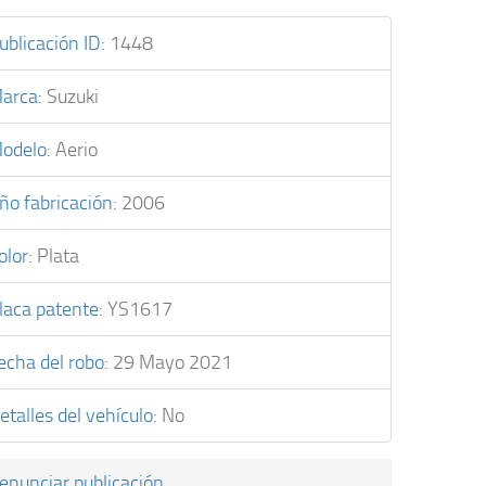
ublicación ID
:
1448
arca
:
Suzuki
odelo
:
Aerio
ño fabricación
:
2006
olor
:
Plata
laca patente
:
YS1617
echa del robo
:
29 Mayo 2021
etalles del vehículo
:
No
enunciar publicación