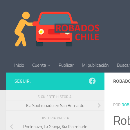
Saltar al contenido
Inicio
Cuenta
Publicar
Mi publicación
Buscar
SEGUIR:
ROBADO
SIGUIENTE HISTORIA
POR
ROB
Kia Soul robado en San Bernardo
Rob
HISTORIA PREVIA
Portonazo, La Granja, Kia Rio robado