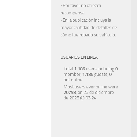
-Por favor no ofrezca
recompensa.
-En la publicación incluya la
mayor cantidad de detalles de
cómo fue robado su vehículo.
USUARIOS EN LINEA
Total
1.186
users including
0
member,
1.186
guests,
0
bot online
Most users ever online were
20798
, on 23 de diciembre
de 2025 @ 03:24