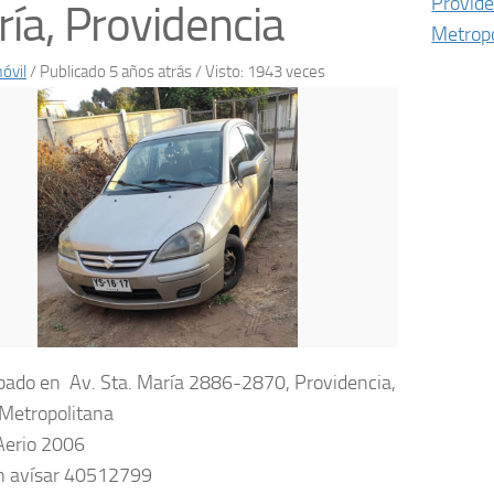
Provide
ía, Providencia
Metropo
óvil
/
Publicado 5 años atrás
/ Visto: 1943 veces
bado en Av. Sta. María 2886-2870, Providencia,
Metropolitana
Aerio 2006
en avísar 40512799