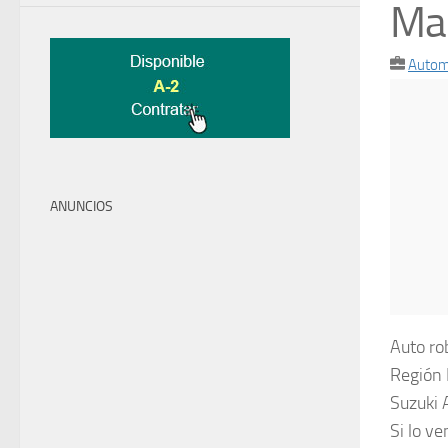
Mar
Autom
ANUNCIOS
Auto ro
Región 
Suzuki 
Si lo v