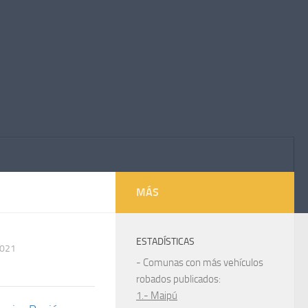
MÁS
ESTADÍSTICAS
2021
- Comunas con más vehículos
robados publicados:
1.- Maipú