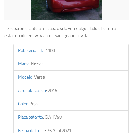
Le robaron el auto a mi papá x si lo ven x algún lado el lo tenía
estacionado en Av. Vial con San Ignacio Loyola
Publicación ID
:
1108
Marca
:
Nissan
Modelo
:
Versa
Año fabricación
:
2015
Color
:
Rojo
Placa patente
:
GWHV98
Fecha del robo
:
26 Abril 2021