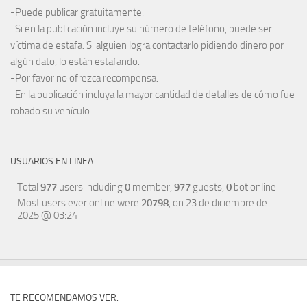
-Puede publicar gratuitamente.
-Si en la publicación incluye su número de teléfono, puede ser
víctima de estafa. Si alguien logra contactarlo pidiendo dinero por
algún dato, lo están estafando.
-Por favor no ofrezca recompensa.
-En la publicación incluya la mayor cantidad de detalles de cómo fue
robado su vehículo.
USUARIOS EN LINEA
Total
977
users including
0
member,
977
guests,
0
bot online
Most users ever online were
20798
, on 23 de diciembre de
2025 @ 03:24
TE RECOMENDAMOS VER: