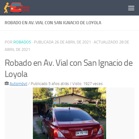
Saltar al contenido
ROBADO EN AV. VIAL CON SAN IGNACIO DE LOYOLA
POR
ROBADOS
· PUBLICADA
26 DE ABRIL DE 2021
· ACTUALIZADO
28 DE
ABRIL DE 2021
Robado en Av. Vial con San Ignacio de
Loyola
Automóvil
/
Publicado 5 años atrás
/ Visto: 1927 veces