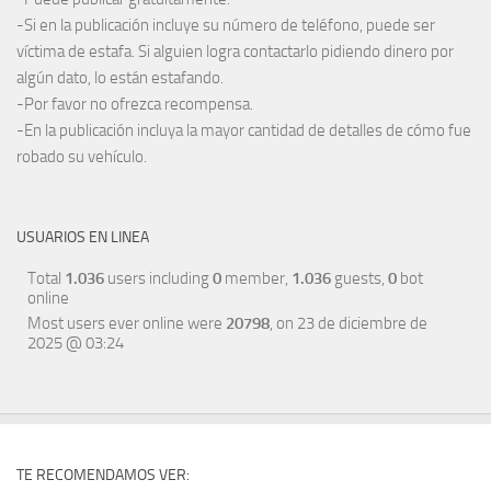
-Si en la publicación incluye su número de teléfono, puede ser
víctima de estafa. Si alguien logra contactarlo pidiendo dinero por
algún dato, lo están estafando.
-Por favor no ofrezca recompensa.
-En la publicación incluya la mayor cantidad de detalles de cómo fue
robado su vehículo.
USUARIOS EN LINEA
Total
1.036
users including
0
member,
1.036
guests,
0
bot
online
Most users ever online were
20798
, on 23 de diciembre de
2025 @ 03:24
TE RECOMENDAMOS VER: