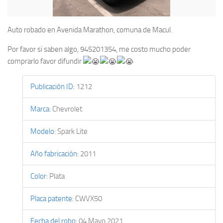
Auto robado en Avenida Marathon, comuna de Macul.
Por favor si saben algo, 945201354, me costo mucho poder
comprarlo favor difundir
Publicación ID
:
1212
Marca
:
Chevrolet
Modelo
:
Spark Lite
Año fabricación
:
2011
Color
:
Plata
Placa patente
:
CWVX50
Fecha del robo
:
04 Mayo 2021