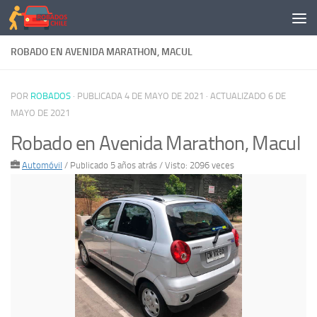
Saltar al contenido
ROBADO EN AVENIDA MARATHON, MACUL
POR
ROBADOS
· PUBLICADA
4 DE MAYO DE 2021
· ACTUALIZADO
6 DE
MAYO DE 2021
Robado en Avenida Marathon, Macul
Automóvil
/
Publicado 5 años atrás
/ Visto: 2096 veces