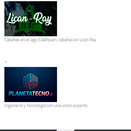
Cabañas en el lago Calafquén
, cabañas en Lican Ray
–
Ingeniería y Tecnología
con una visión experta