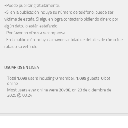
-Puede publicar gratuitamente.
-Si en la publicación incluye su número de teléfono, puede ser
víctima de estafa. Si alguien logra contactarlo pidiendo dinero por
algún dato, lo están estafando.
-Por favor no ofrezca recompensa.
-En la publicación incluya la mayor cantidad de detalles de cómo fue
robado su vehículo.
USUARIOS EN LINEA
Total
1.099
users including
0
member,
1.099
guests,
0
bot
online
Most users ever online were
20798
, on 23 de diciembre de
2025 @ 03:24