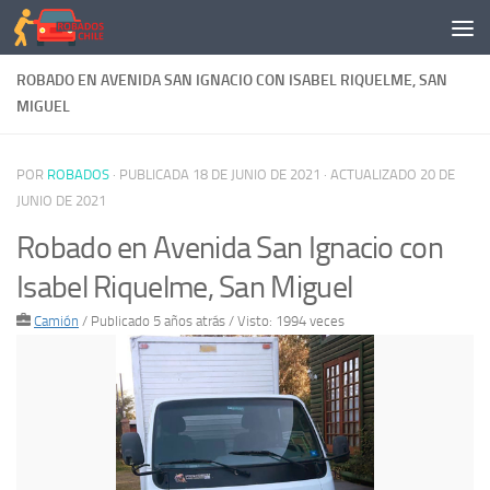
Saltar al contenido
ROBADO EN AVENIDA SAN IGNACIO CON ISABEL RIQUELME, SAN
MIGUEL
POR
ROBADOS
· PUBLICADA
18 DE JUNIO DE 2021
· ACTUALIZADO
20 DE
JUNIO DE 2021
Robado en Avenida San Ignacio con
Isabel Riquelme, San Miguel
Camión
/
Publicado 5 años atrás
/ Visto: 1994 veces