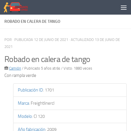
Saltar al contenido
ROBADO EN CALERA DE TANGO
POR
· PUBLICADA
12 DE JUNIO DE 2021
· ACTUALIZADO
13 DE JUNIO DE
2021
Robado en calera de tango
Camión
/
Publicado 5 años atrás
/ Visto: 1880 veces
Con rampla verde
Publicación ID
:
1701
Marca
:
Freightlinercl
Modelo
:
Cl 120
Año fabricación
:
2009