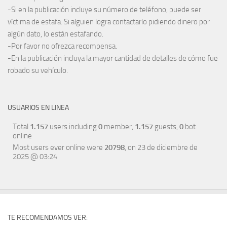
-Si en la publicación incluye su número de teléfono, puede ser
víctima de estafa. Si alguien logra contactarlo pidiendo dinero por
algún dato, lo están estafando.
-Por favor no ofrezca recompensa.
-En la publicación incluya la mayor cantidad de detalles de cómo fue
robado su vehículo.
USUARIOS EN LINEA
Total
1.157
users including
0
member,
1.157
guests,
0
bot
online
Most users ever online were
20798
, on 23 de diciembre de
2025 @ 03:24
TE RECOMENDAMOS VER: