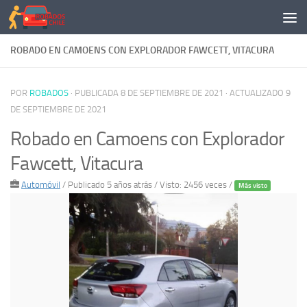
Saltar al contenido
ROBADO EN CAMOENS CON EXPLORADOR FAWCETT, VITACURA
POR
ROBADOS
· PUBLICADA
8 DE SEPTIEMBRE DE 2021
· ACTUALIZADO
9
DE SEPTIEMBRE DE 2021
Robado en Camoens con Explorador
Fawcett, Vitacura
Automóvil
/
Publicado 5 años atrás
/ Visto: 2456 veces /
Más visto