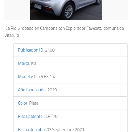
Kia Rio 5 robado en Camoens con Explorador Fawcett, comuna de
Vitacura
Publicación ID
:
2488
Marca
:
Kia
Modelo
:
Rio 5 EX 1.4
Año fabricación
:
2019
Color
:
Plata
Placa patente
:
JLRF70
Fecha del robo
:
07 Septiembre 2021