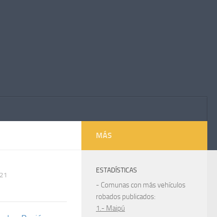
MÁS
ESTADÍSTICAS
021
- Comunas con más vehículos
robados publicados:
1.- Maipú