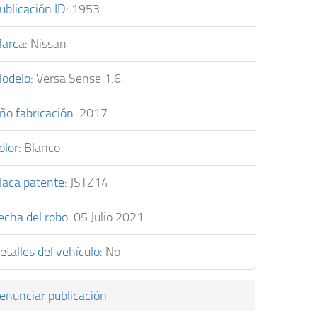
ublicación ID
:
1953
arca
:
Nissan
odelo
:
Versa Sense 1.6
ño fabricación
:
2017
olor
:
Blanco
laca patente
:
JSTZ14
echa del robo
:
05 Julio 2021
etalles del vehículo
:
No
enunciar publicación