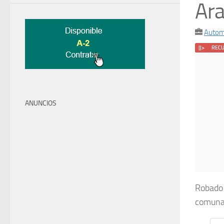
Ar
Autom
||> REC
ANUNCIOS
Robado 
comuna