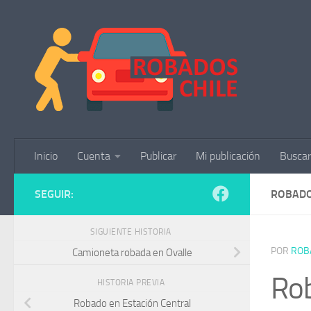
Saltar al contenido
Inicio
Cuenta
Publicar
Mi publicación
Buscar
SEGUIR:
ROBADO
SIGUIENTE HISTORIA
POR
ROB
Camioneta robada en Ovalle
Rob
HISTORIA PREVIA
Robado en Estación Central