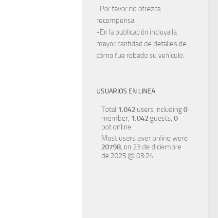
-Por favor no ofrezca
recompensa.
-En la publicación incluya la
mayor cantidad de detalles de
cómo fue robado su vehículo.
USUARIOS EN LINEA
Total
1.042
users including
0
member,
1.042
guests,
0
bot online
Most users ever online were
20798
, on 23 de diciembre
de 2025 @ 03:24