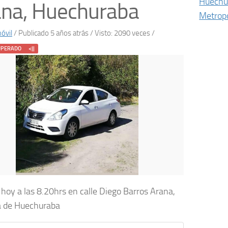
Huechu
ana, Huechuraba
Metropo
óvil
/
Publicado 5 años atrás
/ Visto: 2090 veces /
UPERADO <||
hoy a las 8.20hrs en calle Diego Barros Arana,
 de Huechuraba