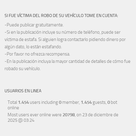
SI FUE VÍCTIMA DEL ROBO DE SU VEHÍCULO TOME EN CUENTA:
-Puede publicar gratuitamente.
-Si en la publicación incluye su número de teléfono, puede ser
víctima de estafa. Si alguien logra contactarlo pidiendo dinero por
algún dato, lo están estafando.
-Por favor no ofrezca recompensa.
-En la publicación incluya la mayor cantidad de detalles de cómo fue
robado su vehículo.
USUARIOS EN LINEA
Total
1.454
users including
0
member,
1.454
guests,
0
bot
online
Most users ever online were
20798
, on 23 de diciembre de
2025 @ 03:24