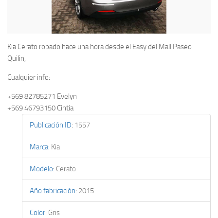
Kia Cerato robado hace una hora desde el Easy del Mall Paseo
Quilin,
Cualquier info:
+569 82785271 Evelyn
+569 46793150 Cintia
Publicación ID
:
1557
Marca
:
Kia
Modelo
:
Cerato
Año fabricación
:
2015
Color
:
Gris