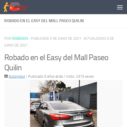
Saltar al contenido
ROBADO EN EL EASY DEL MALL PASEO QUILIN
POR
ROBADOS
· PUBLICADA
5 DE JUNIO DE 2021
· ACTUALIZADO
6 DE
JUNIO DE 2021
Robado en el Easy del Mall Paseo
Quilin
Automóvil
/
Publicado 5 años atrás
/ Visto: 2315 veces