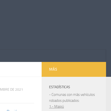
MÁS
ESTADÍSTICAS
EMBRE DE 2021
- Comunas con más vehículos
robados publicados:
1.- Maipú