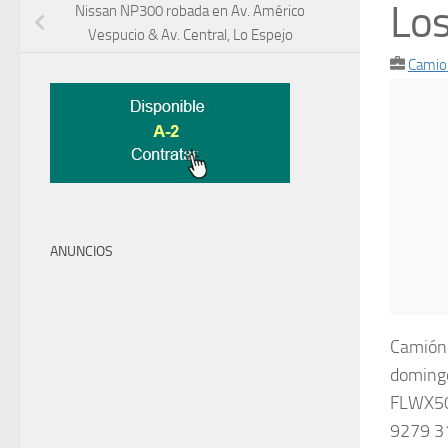
Lo
Nissan NP300 robada en Av. Américo
Vespucio & Av. Central, Lo Espejo
Camio
ANUNCIOS
Camión 
domingo
FLWX50.
9279 3