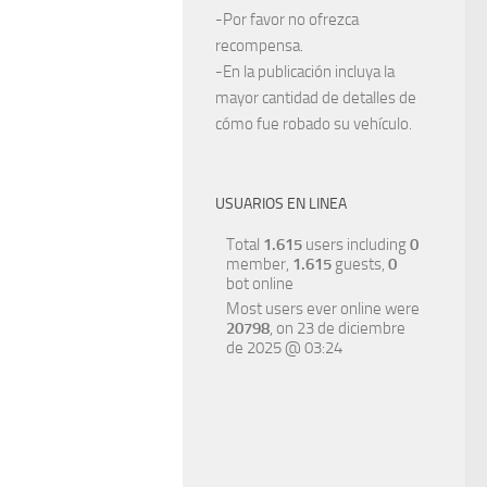
-Por favor no ofrezca
recompensa.
-En la publicación incluya la
mayor cantidad de detalles de
cómo fue robado su vehículo.
USUARIOS EN LINEA
Total
1.615
users including
0
member,
1.615
guests,
0
bot online
Most users ever online were
20798
, on 23 de diciembre
de 2025 @ 03:24