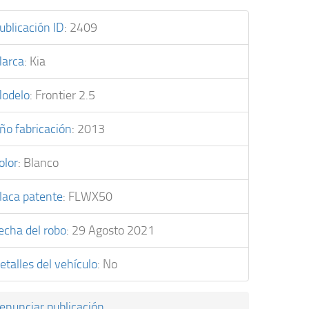
ublicación ID
:
2409
arca
:
Kia
odelo
:
Frontier 2.5
ño fabricación
:
2013
olor
:
Blanco
laca patente
:
FLWX50
echa del robo
:
29 Agosto 2021
etalles del vehículo
:
No
enunciar publicación