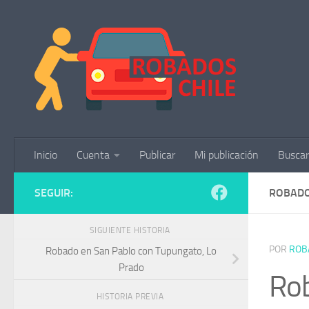
Saltar al contenido
Inicio
Cuenta
Publicar
Mi publicación
Buscar
SEGUIR:
ROBADO
SIGUIENTE HISTORIA
POR
ROB
Robado en San Pablo con Tupungato, Lo
Prado
Rob
HISTORIA PREVIA