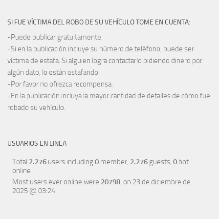
SI FUE VÍCTIMA DEL ROBO DE SU VEHÍCULO TOME EN CUENTA:
-Puede publicar gratuitamente.
-Si en la publicación incluye su número de teléfono, puede ser
víctima de estafa. Si alguien logra contactarlo pidiendo dinero por
algún dato, lo están estafando.
-Por favor no ofrezca recompensa.
-En la publicación incluya la mayor cantidad de detalles de cómo fue
robado su vehículo.
USUARIOS EN LINEA
Total
2.276
users including
0
member,
2.276
guests,
0
bot
online
Most users ever online were
20798
, on 23 de diciembre de
2025 @ 03:24