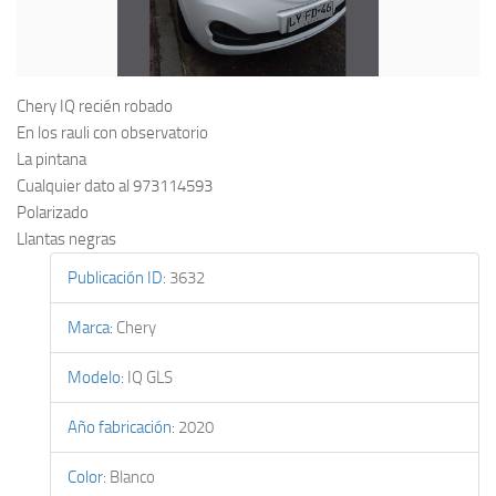
Chery IQ recién robado
En los rauli con observatorio
La pintana
Cualquier dato al 973114593
Polarizado
Llantas negras
Publicación ID
:
3632
Marca
:
Chery
Modelo
:
IQ GLS
Año fabricación
:
2020
Color
:
Blanco