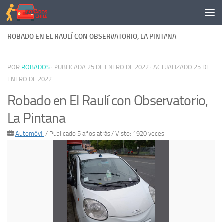
Saltar al contenido
ROBADO EN EL RAULÍ CON OBSERVATORIO, LA PINTANA
POR
ROBADOS
· PUBLICADA
25 DE ENERO DE 2022
· ACTUALIZADO
25 DE
ENERO DE 2022
Robado en El Raulí con Observatorio,
La Pintana
Automóvil
/
Publicado 5 años atrás
/ Visto: 1920 veces