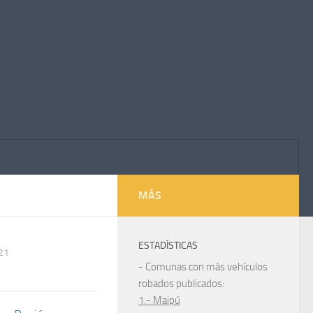
MÁS
ESTADÍSTICAS
21
- Comunas con más vehículos
robados publicados:
1.- Maipú