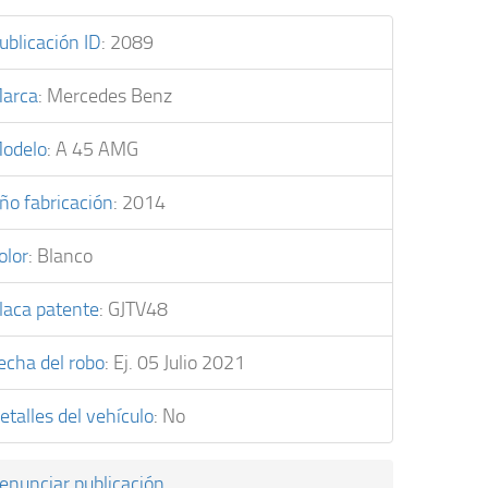
ublicación ID
:
2089
arca
:
Mercedes Benz
odelo
:
A 45 AMG
ño fabricación
:
2014
olor
:
Blanco
laca patente
:
GJTV48
echa del robo
:
Ej. 05 Julio 2021
etalles del vehículo
:
No
enunciar publicación