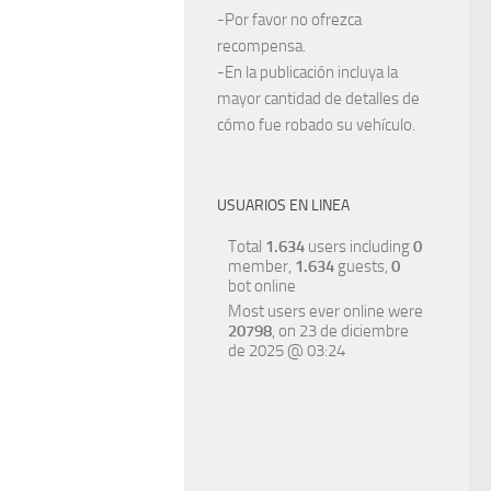
-Por favor no ofrezca
recompensa.
-En la publicación incluya la
mayor cantidad de detalles de
cómo fue robado su vehículo.
USUARIOS EN LINEA
Total
1.634
users including
0
member,
1.634
guests,
0
bot online
Most users ever online were
20798
, on 23 de diciembre
de 2025 @ 03:24