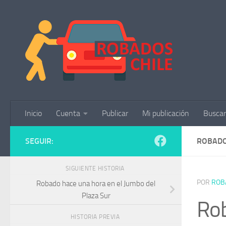
Saltar al contenido
Inicio
Cuenta
Publicar
Mi publicación
Buscar
SEGUIR:
ROBADO
SIGUIENTE HISTORIA
POR
ROB
Robado hace una hora en el Jumbo del
Plaza Sur
Rob
HISTORIA PREVIA