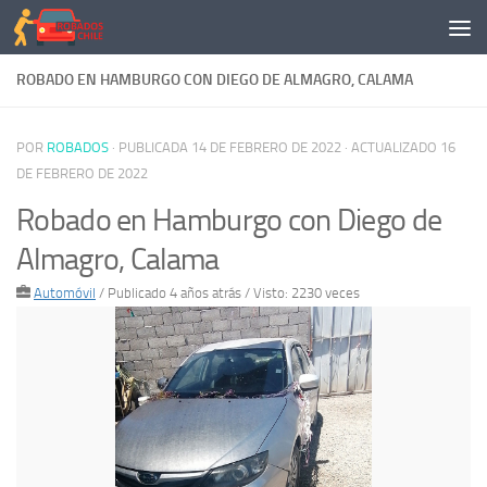
Saltar al contenido
ROBADO EN HAMBURGO CON DIEGO DE ALMAGRO, CALAMA
POR
ROBADOS
· PUBLICADA
14 DE FEBRERO DE 2022
· ACTUALIZADO
16
DE FEBRERO DE 2022
Robado en Hamburgo con Diego de
Almagro, Calama
Automóvil
/
Publicado 4 años atrás
/ Visto: 2230 veces