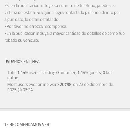
-Si en la publicación incluye su número de teléfono, puede ser
víctima de estafa. Si alguien logra contactarlo pidiendo dinero por
algún dato, lo están estafando.
-Por favor no ofrezca recompensa.
-En la publicación incluya la mayor cantidad de detalles de cómo fue
robado su vehículo.
USUARIOS EN LINEA
Total
1.149
users including
0
member,
1.149
guests,
0
bot
online
Most users ever online were
20798
, on 23 de diciembre de
2025 @ 03:24
TE RECOMENDAMOS VER: