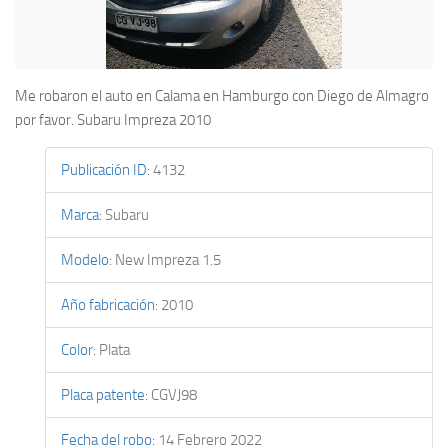
Me robaron el auto en Calama en Hamburgo con Diego de Almagro
por favor. Subaru Impreza 2010
Publicación ID
:
4132
Marca
:
Subaru
Modelo
:
New Impreza 1.5
Año fabricación
:
2010
Color
:
Plata
Placa patente
:
CGVJ98
Fecha del robo
:
14 Febrero 2022