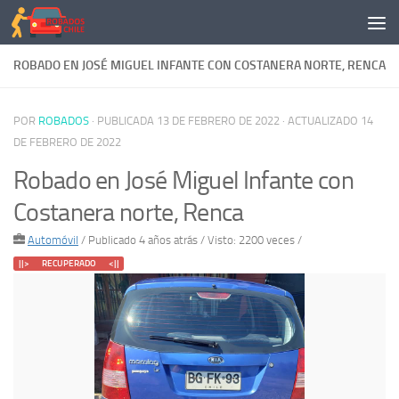
Saltar al contenido
ROBADO EN JOSÉ MIGUEL INFANTE CON COSTANERA NORTE, RENCA
POR
ROBADOS
· PUBLICADA
13 DE FEBRERO DE 2022
· ACTUALIZADO
14
DE FEBRERO DE 2022
Robado en José Miguel Infante con
Costanera norte, Renca
Automóvil
/
Publicado 4 años atrás
/ Visto: 2200 veces /
||> RECUPERADO <||