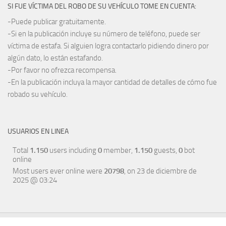
SI FUE VÍCTIMA DEL ROBO DE SU VEHÍCULO TOME EN CUENTA:
-Puede publicar gratuitamente.
-Si en la publicación incluye su número de teléfono, puede ser
víctima de estafa. Si alguien logra contactarlo pidiendo dinero por
algún dato, lo están estafando.
-Por favor no ofrezca recompensa.
-En la publicación incluya la mayor cantidad de detalles de cómo fue
robado su vehículo.
USUARIOS EN LINEA
Total
1.150
users including
0
member,
1.150
guests,
0
bot
online
Most users ever online were
20798
, on 23 de diciembre de
2025 @ 03:24