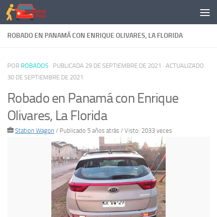
Saltar al contenido
ROBADO EN PANAMÁ CON ENRIQUE OLIVARES, LA FLORIDA
POR
ROBADOS
· PUBLICADA
29 DE SEPTIEMBRE DE 2021
· ACTUALIZADO
30 DE SEPTIEMBRE DE 2021
Robado en Panamá con Enrique
Olivares, La Florida
Station Wagon
/
Publicado 5 años atrás
/ Visto: 2033 veces