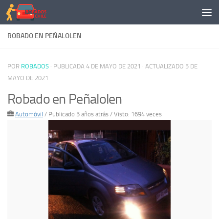
Saltar al contenido
ROBADO EN PEÑALOLEN
POR
ROBADOS
· PUBLICADA
4 DE MAYO DE 2021
· ACTUALIZADO
5 DE
MAYO DE 2021
Robado en Peñalolen
Automóvil
/
Publicado 5 años atrás
/ Visto: 1694 veces