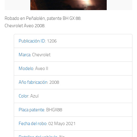
Robado en Peñalolén, patente BH GX 88.
Chevrolet Aveo 2008.
Publicación ID
:
1206
Marca
:
Chevrolet
Modelo
:
Aveo II
Año fabricación
:
2008
Color
:
Azul
Placa patente
:
BHGX88
Fecha del robo
:
02 Mayo 2021