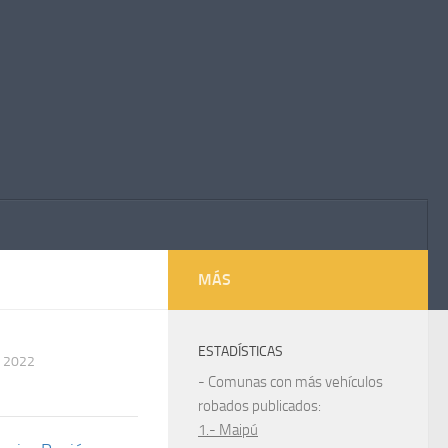
MÁS
ESTADÍSTICAS
 2022
- Comunas con más vehículos
robados publicados:
1.- Maipú