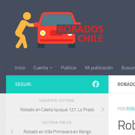
Saltar al contenido
Inicio
Cuenta
Publicar
Mi publicación
Buscar
SEGUIR:
ROBADO
SIGUIENTE HISTORIA
POR
ROB
Robado en Caleta Iquique 127, Lo Prado
Rob
HISTORIA PREVIA
Robado en Villa Primavera en Rengo