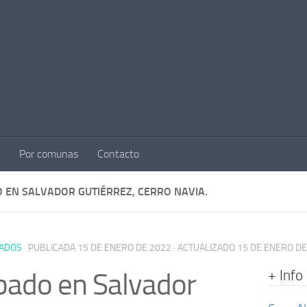
Por comunas
Contacto
 EN SALVADOR GUTIÉRREZ, CERRO NAVIA.
ADOS
· PUBLICADA
15 DE ENERO DE 2022
· ACTUALIZADO
15 DE ENERO DE
+ Info
ado en Salvador