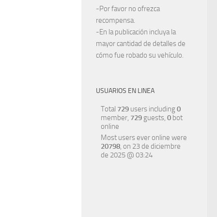
-Por favor no ofrezca
recompensa.
-En la publicación incluya la
mayor cantidad de detalles de
cómo fue robado su vehículo.
USUARIOS EN LINEA
Total
729
users including
0
member,
729
guests,
0
bot
online
Most users ever online were
20798
, on 23 de diciembre
de 2025 @ 03:24