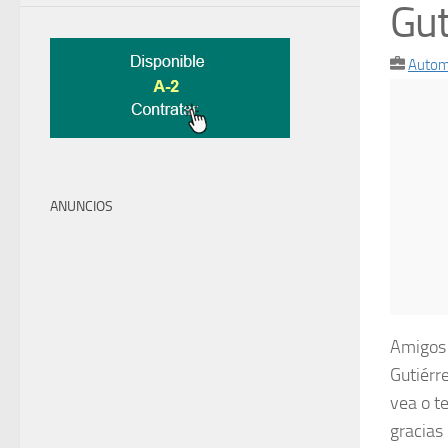
Gut
Autom
ANUNCIOS
Amigos 
Gutiérr
vea o t
gracias