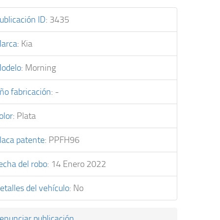
ublicación ID
:
3435
arca
:
Kia
odelo
:
Morning
ño fabricación
:
-
olor
:
Plata
laca patente
:
PPFH96
echa del robo
:
14 Enero 2022
etalles del vehículo
:
No
enunciar publicación