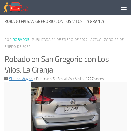
Saltar al contenido
ROBADO EN SAN GREGORIO CON LOS VILOS, LA GRANJA
POR
ROBADOS
· PUBLICADA
21 DE ENERO DE 2022
· ACTUALIZADO
22 DE
ENERO DE 2022
Robado en San Gregorio con Los
Vilos, La Granja
Station Wagon
/
Publicado 5 años atrás
/ Visto: 1727 veces