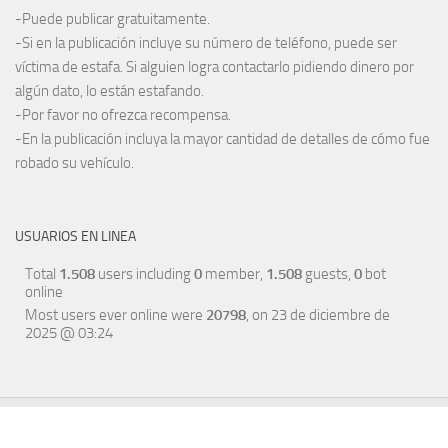
-Puede publicar gratuitamente.
-Si en la publicación incluye su número de teléfono, puede ser
víctima de estafa. Si alguien logra contactarlo pidiendo dinero por
algún dato, lo están estafando.
-Por favor no ofrezca recompensa.
-En la publicación incluya la mayor cantidad de detalles de cómo fue
robado su vehículo.
USUARIOS EN LINEA
Total
1.508
users including
0
member,
1.508
guests,
0
bot
online
Most users ever online were
20798
, on 23 de diciembre de
2025 @ 03:24