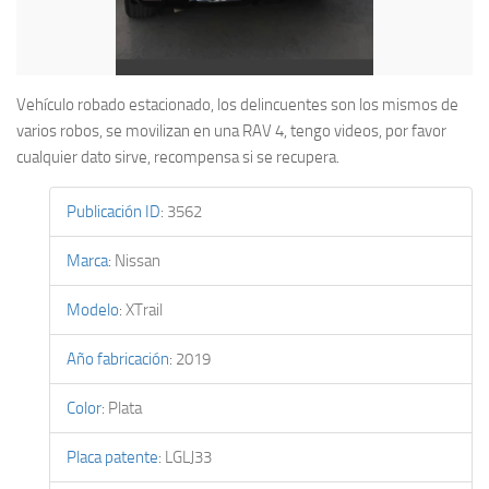
Vehículo robado estacionado, los delincuentes son los mismos de
varios robos, se movilizan en una RAV 4, tengo videos, por favor
cualquier dato sirve, recompensa si se recupera.
Publicación ID
:
3562
Marca
:
Nissan
Modelo
:
XTrail
Año fabricación
:
2019
Color
:
Plata
Placa patente
:
LGLJ33