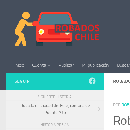
Saltar al contenido
Inicio
Cuenta
Publicar
Mi publicación
Buscar
SEGUIR:
ROBADO
SIGUIENTE HISTORIA
POR
ROB
Robado en Ciudad del Este, comuna de
Puente Alto
Rob
HISTORIA PREVIA