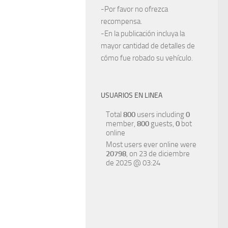
-Por favor no ofrezca
recompensa.
-En la publicación incluya la
mayor cantidad de detalles de
cómo fue robado su vehículo.
USUARIOS EN LINEA
Total
800
users including
0
member,
800
guests,
0
bot
online
Most users ever online were
20798
, on 23 de diciembre
de 2025 @ 03:24