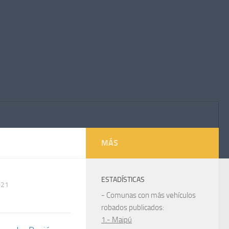
MÁS
ESTADÍSTICAS
021
- Comunas con más vehículos
robados publicados:
1.- Maipú