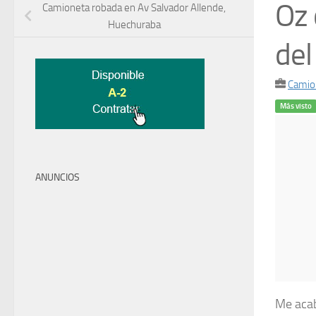
Oz 
Camioneta robada en Av Salvador Allende,
Huechuraba
del
Camio
Más visto
ANUNCIOS
Me acab