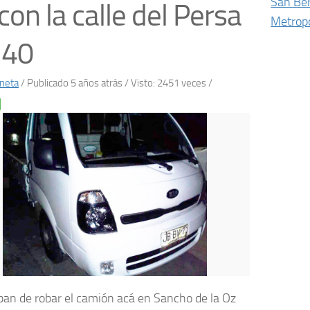
San Be
con la calle del Persa
Metropo
 40
neta
/
Publicado 5 años atrás
/ Visto: 2451 veces /
an de robar el camión acá en Sancho de la Oz