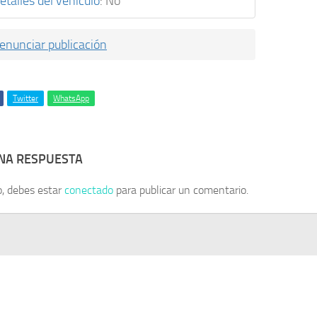
etalles del vehículo
:
No
enunciar publicación
Twitter
WhatsApp
UNA RESPUESTA
o, debes estar
conectado
para publicar un comentario.