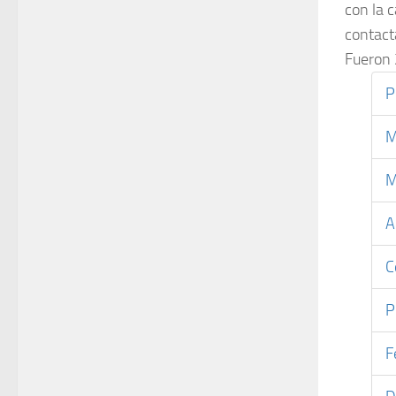
con la c
contac
Fueron 
P
M
M
A
C
P
F