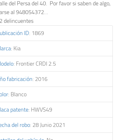
alle del Persa del 40. Por favor si saben de algo,
tarse al 948054372…
2 delincuentes
ublicación ID
:
1869
arca
:
Kia
odelo
:
Frontier CRDI 2.5
ño fabricación
:
2016
olor
:
Blanco
laca patente
:
HWVS49
echa del robo
:
28 Junio 2021