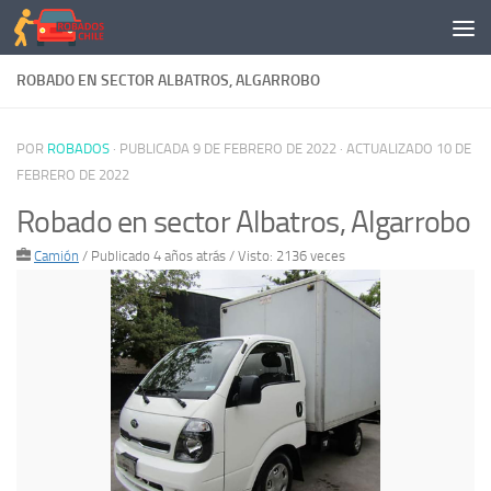
Saltar al contenido
ROBADO EN SECTOR ALBATROS, ALGARROBO
POR
ROBADOS
· PUBLICADA
9 DE FEBRERO DE 2022
· ACTUALIZADO
10 DE
FEBRERO DE 2022
Robado en sector Albatros, Algarrobo
Camión
/
Publicado 4 años atrás
/ Visto: 2136 veces