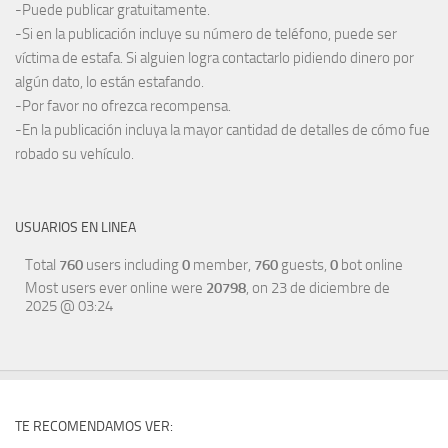
-Puede publicar gratuitamente.
-Si en la publicación incluye su número de teléfono, puede ser
víctima de estafa. Si alguien logra contactarlo pidiendo dinero por
algún dato, lo están estafando.
-Por favor no ofrezca recompensa.
-En la publicación incluya la mayor cantidad de detalles de cómo fue
robado su vehículo.
USUARIOS EN LINEA
Total
760
users including
0
member,
760
guests,
0
bot online
Most users ever online were
20798
, on 23 de diciembre de
2025 @ 03:24
TE RECOMENDAMOS VER: