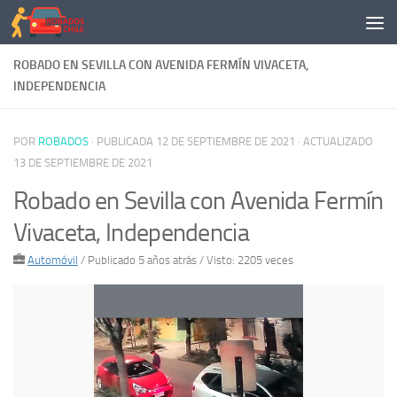
Saltar al contenido
ROBADO EN SEVILLA CON AVENIDA FERMÍN VIVACETA,
INDEPENDENCIA
POR
ROBADOS
· PUBLICADA
12 DE SEPTIEMBRE DE 2021
· ACTUALIZADO
13 DE SEPTIEMBRE DE 2021
Robado en Sevilla con Avenida Fermín
Vivaceta, Independencia
Automóvil
/
Publicado 5 años atrás
/ Visto: 2205 veces