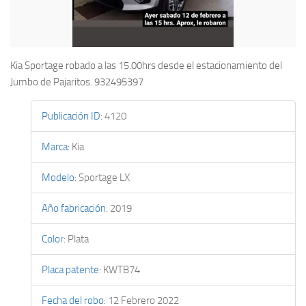
Kia Sportage robado a las 15.00hrs desde el estacionamiento del
Jumbo de Pajaritos. 932495397
Publicación ID
:
4120
Marca
:
Kia
Modelo
:
Sportage LX
Año fabricación
:
2019
Color
:
Plata
Placa patente
:
KWTB74
Fecha del robo
:
12 Febrero 2022