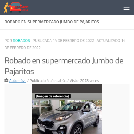
Saltar al contenido
ROBADO EN SUPERMERCADO JUMBO DE PAJARITOS
POR
ROBADOS
· PUBLICADA
14 DE FEBRERO DE 2022
· ACTUALIZADO
14
DE FEBRERO DE 2022
Robado en supermercado Jumbo de
Pajaritos
Automóvil
/
Publicado 4 años atrás
/ Visto: 2078 veces