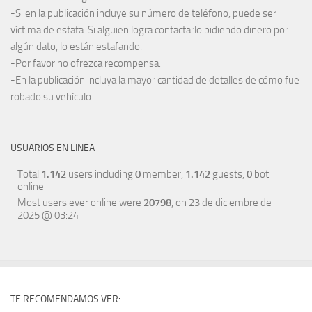
-Si en la publicación incluye su número de teléfono, puede ser
víctima de estafa. Si alguien logra contactarlo pidiendo dinero por
algún dato, lo están estafando.
-Por favor no ofrezca recompensa.
-En la publicación incluya la mayor cantidad de detalles de cómo fue
robado su vehículo.
USUARIOS EN LINEA
Total
1.142
users including
0
member,
1.142
guests,
0
bot
online
Most users ever online were
20798
, on 23 de diciembre de
2025 @ 03:24
TE RECOMENDAMOS VER: