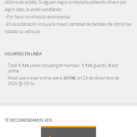
víctima de estafa. Si alguien logra contactarlo pidiendo dinero por
algún dato, lo están estafando.
-Por favor no ofrezca recompensa.
-En la publicación incluya la mayor cantidad de detalles de cómo fue
robado su vehículo.
USUARIOS EN LINEA
Total
1.124
users including
0
member,
1.124
guests,
0
bot
online
Most users ever online were
20798
, on 23 de diciembre de
2025 @ 03:24
TE RECOMENDAMOS VER: