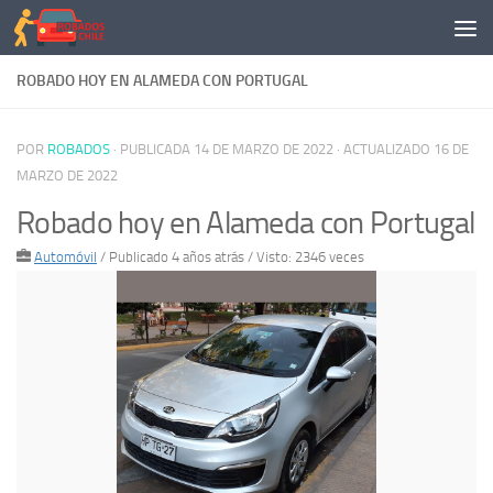
Saltar al contenido
ROBADO HOY EN ALAMEDA CON PORTUGAL
POR
ROBADOS
· PUBLICADA
14 DE MARZO DE 2022
· ACTUALIZADO
16 DE
MARZO DE 2022
Robado hoy en Alameda con Portugal
Automóvil
/
Publicado 4 años atrás
/ Visto: 2346 veces