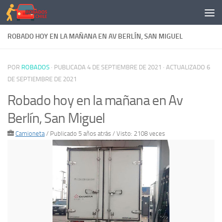
Saltar al contenido
ROBADO HOY EN LA MAÑANA EN AV BERLÍN, SAN MIGUEL
POR
ROBADOS
· PUBLICADA
4 DE SEPTIEMBRE DE 2021
· ACTUALIZADO
6
DE SEPTIEMBRE DE 2021
Robado hoy en la mañana en Av
Berlín, San Miguel
Camioneta
/
Publicado 5 años atrás
/ Visto: 2108 veces