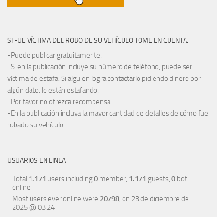
SI FUE VÍCTIMA DEL ROBO DE SU VEHÍCULO TOME EN CUENTA:
-Puede publicar gratuitamente.
-Si en la publicación incluye su número de teléfono, puede ser
víctima de estafa. Si alguien logra contactarlo pidiendo dinero por
algún dato, lo están estafando.
-Por favor no ofrezca recompensa.
-En la publicación incluya la mayor cantidad de detalles de cómo fue
robado su vehículo.
USUARIOS EN LINEA
Total
1.171
users including
0
member,
1.171
guests,
0
bot
online
Most users ever online were
20798
, on 23 de diciembre de
2025 @ 03:24