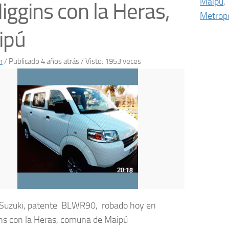
Maipú
,
iggins con la Heras,
Metropo
ipú
n
/
Publicado 4 años atrás
/ Visto: 1953 veces
Suzuki, patente BLWR90, robado hoy en
ns con la Heras, comuna de Maipú