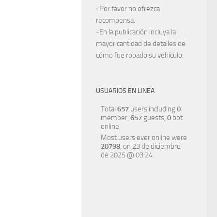
-Por favor no ofrezca
recompensa.
-En la publicación incluya la
mayor cantidad de detalles de
cómo fue robado su vehículo.
USUARIOS EN LINEA
Total
657
users including
0
member,
657
guests,
0
bot
online
Most users ever online were
20798
, on 23 de diciembre
de 2025 @ 03:24