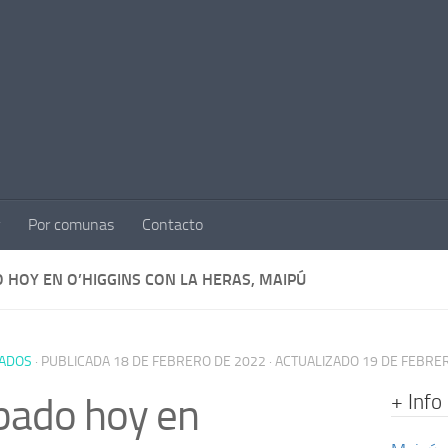
Por comunas
Contacto
 HOY EN O’HIGGINS CON LA HERAS, MAIPÚ
ADOS
· PUBLICADA
18 DE FEBRERO DE 2022
· ACTUALIZADO
19 DE FEBRE
+ Info
bado hoy en