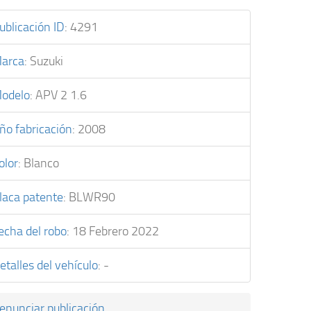
ublicación ID
:
4291
arca
:
Suzuki
odelo
:
APV 2 1.6
ño fabricación
:
2008
olor
:
Blanco
laca patente
:
BLWR90
echa del robo
:
18 Febrero 2022
etalles del vehículo
:
-
enunciar publicación