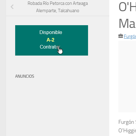
O'H
Robada Río Petorca con Arteaga
Alemparte, Talcahuano
Ma
Furgó
ANUNCIOS
Furgón 
O’Higgi