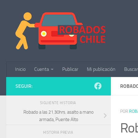
Saltar al contenido
Inicio
Cuenta
Publicar
Mi publicación
Buscar
SEGUIR:
ROBADO
SIGUIENTE HISTORIA
POR
ROB
Robado a las 21.30hrs. asalto a mano
armada, Puente Alto
Ro
HISTORIA PREVIA