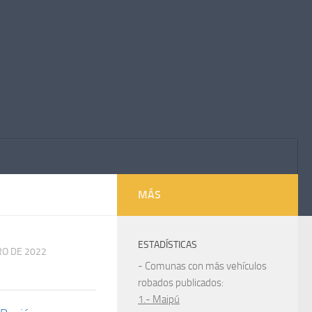
MÁS
ESTADÍSTICAS
RO DE 2022
- Comunas con más vehículos
robados publicados:
1.- Maipú