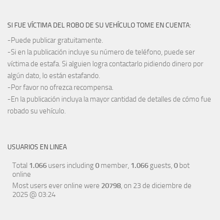
SI FUE VÍCTIMA DEL ROBO DE SU VEHÍCULO TOME EN CUENTA:
-Puede publicar gratuitamente.
-Si en la publicación incluye su número de teléfono, puede ser
víctima de estafa. Si alguien logra contactarlo pidiendo dinero por
algún dato, lo están estafando.
-Por favor no ofrezca recompensa.
-En la publicación incluya la mayor cantidad de detalles de cómo fue
robado su vehículo.
USUARIOS EN LINEA
Total
1.066
users including
0
member,
1.066
guests,
0
bot
online
Most users ever online were
20798
, on 23 de diciembre de
2025 @ 03:24