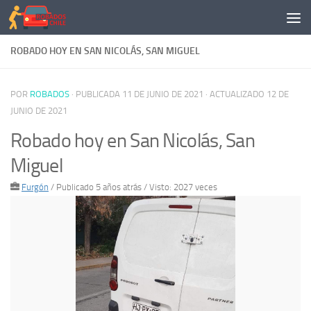
Saltar al contenido
ROBADO HOY EN SAN NICOLÁS, SAN MIGUEL
POR
ROBADOS
· PUBLICADA
11 DE JUNIO DE 2021
· ACTUALIZADO
12 DE
JUNIO DE 2021
Robado hoy en San Nicolás, San
Miguel
Furgón
/
Publicado 5 años atrás
/ Visto: 2027 veces