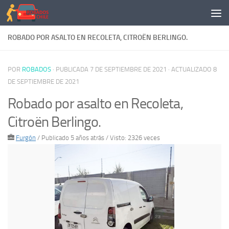
Saltar al contenido
ROBADO POR ASALTO EN RECOLETA, CITROËN BERLINGO.
POR
ROBADOS
· PUBLICADA
7 DE SEPTIEMBRE DE 2021
· ACTUALIZADO
8
DE SEPTIEMBRE DE 2021
Robado por asalto en Recoleta,
Citroën Berlingo.
Furgón
/
Publicado 5 años atrás
/ Visto: 2326 veces