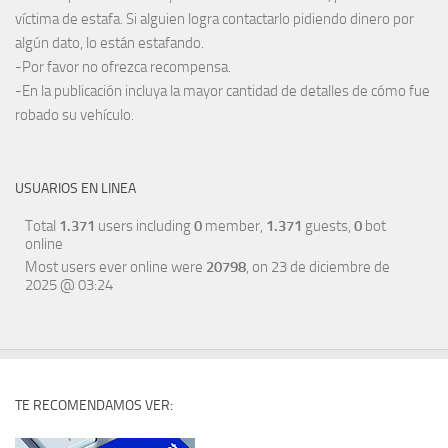
víctima de estafa. Si alguien logra contactarlo pidiendo dinero por
algún dato, lo están estafando.
-Por favor no ofrezca recompensa.
-En la publicación incluya la mayor cantidad de detalles de cómo fue
robado su vehículo.
USUARIOS EN LINEA
Total
1.371
users including
0
member,
1.371
guests,
0
bot
online
Most users ever online were
20798
, on 23 de diciembre de
2025 @ 03:24
TE RECOMENDAMOS VER: