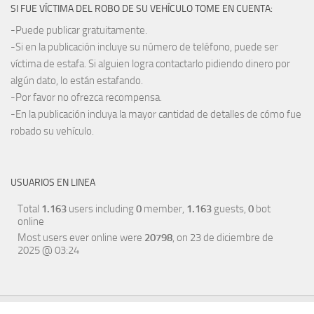
SI FUE VÍCTIMA DEL ROBO DE SU VEHÍCULO TOME EN CUENTA:
-Puede publicar gratuitamente.
-Si en la publicación incluye su número de teléfono, puede ser
víctima de estafa. Si alguien logra contactarlo pidiendo dinero por
algún dato, lo están estafando.
-Por favor no ofrezca recompensa.
-En la publicación incluya la mayor cantidad de detalles de cómo fue
robado su vehículo.
USUARIOS EN LINEA
Total
1.163
users including
0
member,
1.163
guests,
0
bot
online
Most users ever online were
20798
, on 23 de diciembre de
2025 @ 03:24