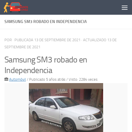
Saltar al contenido
SAMSUNG SM3 ROBADO EN INDEPENDENCIA
POR
· PUBLICADA
13 DE SEPTIEMBRE DE 2021
· ACTUALIZADO
13 DE
SEPTIEMBRE DE 2021
Samsung SM3 robado en
Independencia
Automóvil
/
Publicado 5 años atrás
/ Visto: 2284 veces