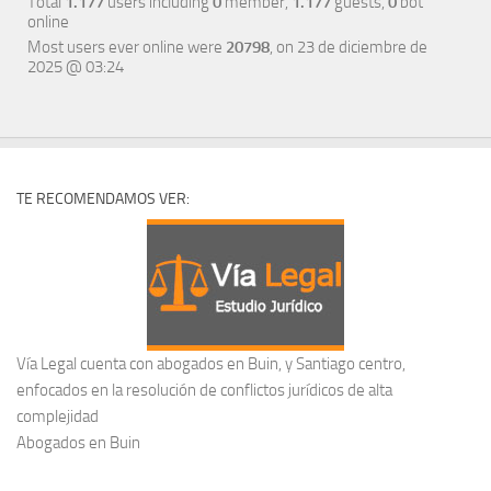
Total
1.177
users including
0
member,
1.177
guests,
0
bot
online
Most users ever online were
20798
, on 23 de diciembre de
2025 @ 03:24
TE RECOMENDAMOS VER:
Vía Legal cuenta con abogados en Buin, y Santiago centro,
enfocados en la resolución de conflictos jurídicos de alta
complejidad
Abogados en Buin