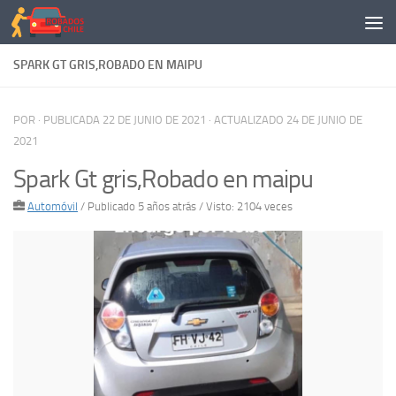
Saltar al contenido
SPARK GT GRIS,ROBADO EN MAIPU
POR
· PUBLICADA
22 DE JUNIO DE 2021
· ACTUALIZADO
24 DE JUNIO DE
2021
Spark Gt gris,Robado en maipu
Automóvil
/
Publicado 5 años atrás
/ Visto: 2104 veces