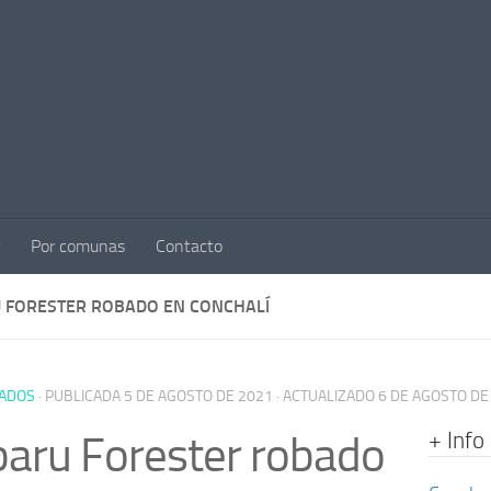
Por comunas
Contacto
 FORESTER ROBADO EN CONCHALÍ
ADOS
· PUBLICADA
5 DE AGOSTO DE 2021
· ACTUALIZADO
6 DE AGOSTO DE
+ Info
aru Forester robado