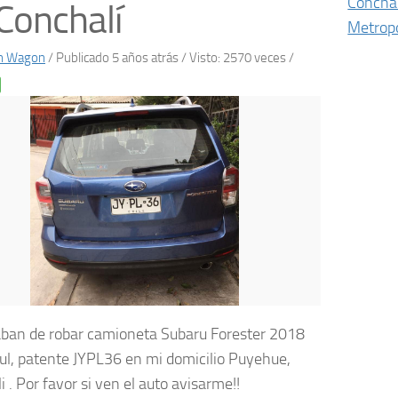
Conchal
Conchalí
Metropo
on Wagon
/
Publicado 5 años atrás
/ Visto: 2570 veces /
ban de robar camioneta Subaru Forester 2018
zul, patente JYPL36 en mi domicilio Puyehue,
 . Por favor si ven el auto avisarme!!