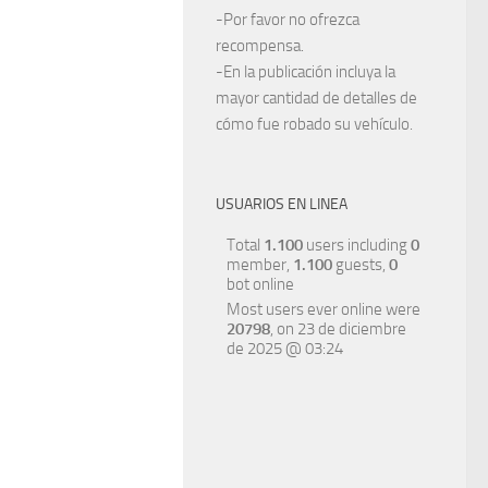
-Por favor no ofrezca
recompensa.
-En la publicación incluya la
mayor cantidad de detalles de
cómo fue robado su vehículo.
USUARIOS EN LINEA
Total
1.100
users including
0
member,
1.100
guests,
0
bot online
Most users ever online were
20798
, on 23 de diciembre
de 2025 @ 03:24