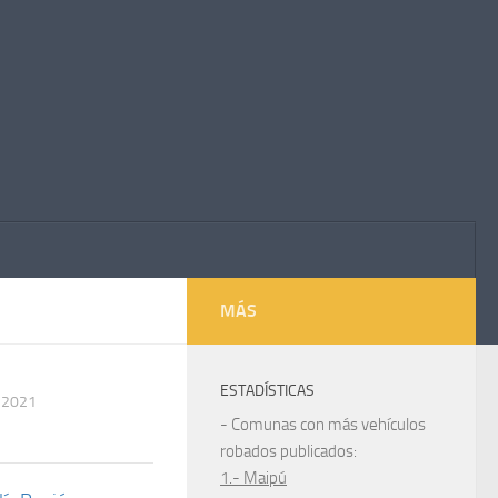
MÁS
ESTADÍSTICAS
 2021
- Comunas con más vehículos
robados publicados:
1.- Maipú