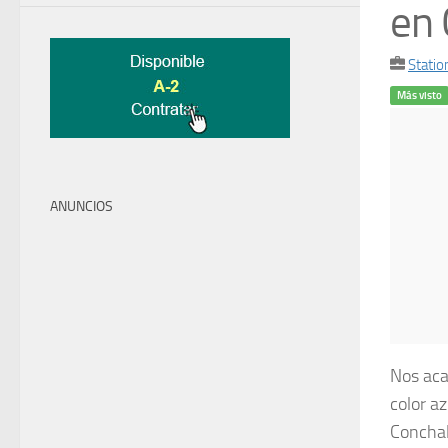
en 
Stati
Más visto
ANUNCIOS
Nos aca
color a
Conchali