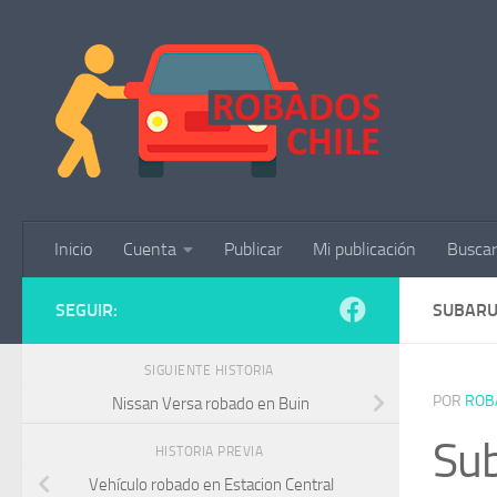
Saltar al contenido
Inicio
Cuenta
Publicar
Mi publicación
Buscar
SEGUIR:
SUBARU
SIGUIENTE HISTORIA
POR
ROB
Nissan Versa robado en Buin
Sub
HISTORIA PREVIA
Vehículo robado en Estacion Central