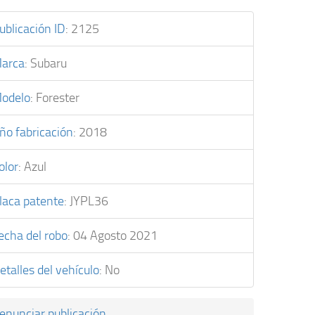
ublicación ID
:
2125
arca
:
Subaru
odelo
:
Forester
ño fabricación
:
2018
olor
:
Azul
laca patente
:
JYPL36
echa del robo
:
04 Agosto 2021
etalles del vehículo
:
No
enunciar publicación