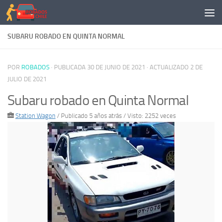
Saltar al contenido
SUBARU ROBADO EN QUINTA NORMAL
POR
ROBADOS
· PUBLICADA
30 DE JUNIO DE 2021
· ACTUALIZADO
2 DE
JULIO DE 2021
Subaru robado en Quinta Normal
Station Wagon
/
Publicado 5 años atrás
/ Visto: 2252 veces