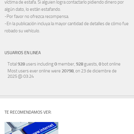
víctima de estafa. Si alguien logra contactarlo pidiendo dinero por
algún dato, lo están estafando.
-Por favor no ofrezca recompensa.
-En la publicación incluya la mayor cantidad de detalles de cómo fue
robado su vehículo.
USUARIOS EN LINEA
Total
928
users including
0
member,
928
guests,
0
bot online
Most users ever online were
20798
, on 23 de diciembre de
2025 @ 03:24
TE RECOMENDAMOS VER: