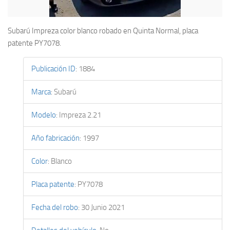
Subarú Impreza color blanco robado en Quinta Normal, placa
patente PY7078.
Publicación ID
:
1884
Marca
:
Subarú
Modelo
:
Impreza 2.21
Año fabricación
:
1997
Color
:
Blanco
Placa patente
:
PY7078
Fecha del robo
:
30 Junio 2021