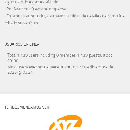
algún dato, lo están estafando.
-Por favor no ofrezca recompensa.
-En la publicación incluya la mayor cantidad de detalles de cómo fue
robado su vehículo.
USUARIOS EN LINEA
Total
1.139
users including
0
member,
1.139
guests,
0
bot
online
Most users ever online were
20798
, on 23 de diciembre de
2025 @ 03:24
TE RECOMENDAMOS VER: