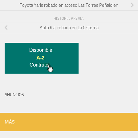
Toyota Yaris robado en acceso Las Torres Peñalolen
HISTORIA PREVIA
Auto Kia, robado en La Cisterna
ANUNCIOS
MÁS