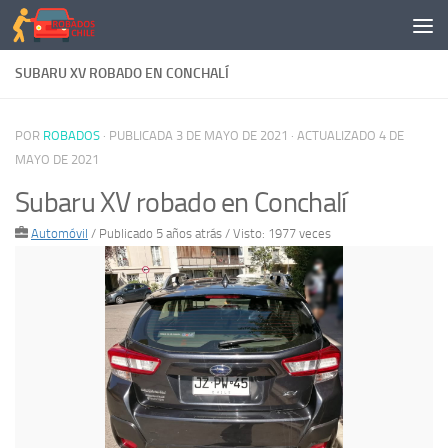
Saltar al contenido
SUBARU XV ROBADO EN CONCHALÍ
POR
ROBADOS
· PUBLICADA
3 DE MAYO DE 2021
· ACTUALIZADO
4 DE
MAYO DE 2021
Subaru XV robado en Conchalí
Automóvil
/
Publicado 5 años atrás
/ Visto: 1977 veces