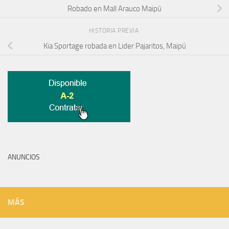
Robado en Mall Arauco Maipú
HISTORIA PREVIA
Kia Sportage robada en Lider Pajaritos, Maipú
ANUNCIOS
MÁS