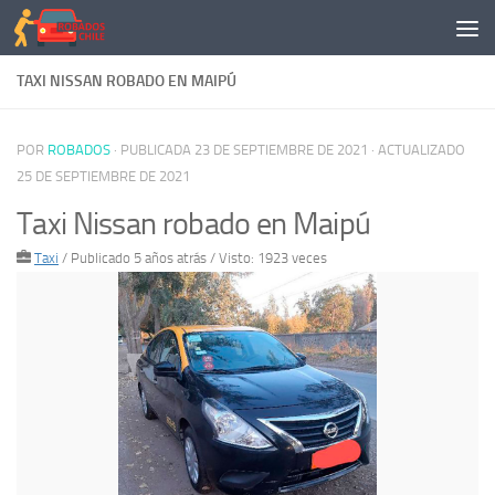
Saltar al contenido
TAXI NISSAN ROBADO EN MAIPÚ
POR
ROBADOS
· PUBLICADA
23 DE SEPTIEMBRE DE 2021
· ACTUALIZADO
25 DE SEPTIEMBRE DE 2021
Taxi Nissan robado en Maipú
Taxi
/
Publicado 5 años atrás
/ Visto: 1923 veces