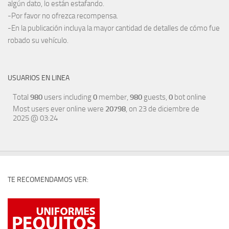
algún dato, lo están estafando.
-Por favor no ofrezca recompensa.
-En la publicación incluya la mayor cantidad de detalles de cómo fue
robado su vehículo.
USUARIOS EN LINEA
Total
980
users including
0
member,
980
guests,
0
bot online
Most users ever online were
20798
, on 23 de diciembre de
2025 @ 03:24
TE RECOMENDAMOS VER: