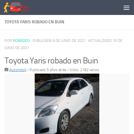
Saltar al contenido
TOYOTA YARIS ROBADO EN BUIN
POR
ROBADOS
· PUBLICADA
9 DE JUNIO DE 2021
· ACTUALIZADO
10 DE
JUNIO DE 2021
Toyota Yaris robado en Buin
Automóvil
/
Publicado 5 años atrás
/ Visto: 2182 veces