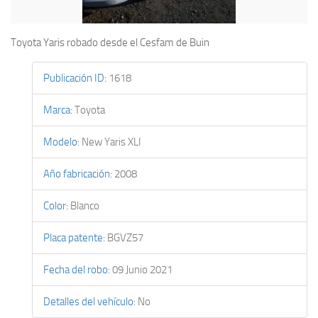
Toyota Yaris robado desde el Cesfam de Buin
Publicación ID
:
1618
Marca
:
Toyota
Modelo
:
New Yaris XLI
Año fabricación
:
2008
Color
:
Blanco
Placa patente
:
BGVZ57
Fecha del robo
:
09 Junio 2021
Detalles del vehículo
:
No