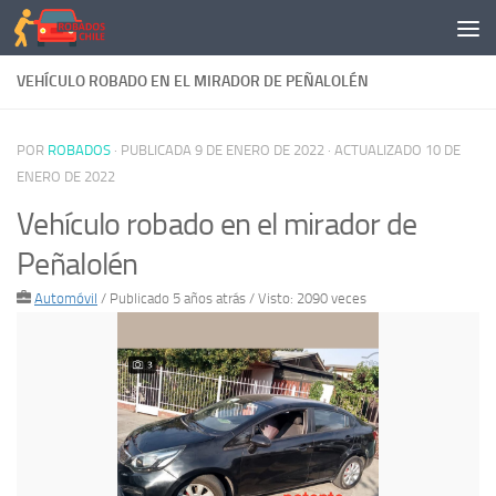
Saltar al contenido
VEHÍCULO ROBADO EN EL MIRADOR DE PEÑALOLÉN
POR
ROBADOS
· PUBLICADA
9 DE ENERO DE 2022
· ACTUALIZADO
10 DE
ENERO DE 2022
Vehículo robado en el mirador de
Peñalolén
Automóvil
/
Publicado 5 años atrás
/ Visto: 2090 veces