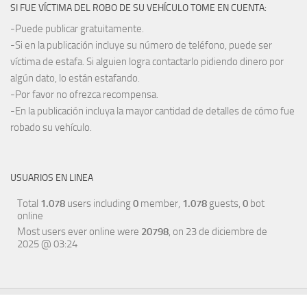
SI FUE VÍCTIMA DEL ROBO DE SU VEHÍCULO TOME EN CUENTA:
-Puede publicar gratuitamente.
-Si en la publicación incluye su número de teléfono, puede ser
víctima de estafa. Si alguien logra contactarlo pidiendo dinero por
algún dato, lo están estafando.
-Por favor no ofrezca recompensa.
-En la publicación incluya la mayor cantidad de detalles de cómo fue
robado su vehículo.
USUARIOS EN LINEA
Total
1.078
users including
0
member,
1.078
guests,
0
bot
online
Most users ever online were
20798
, on 23 de diciembre de
2025 @ 03:24