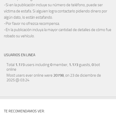
-Si en la publicación incluye su número de teléfono, puede ser
víctima de estafa. Si alguien logra contactarlo pidiendo dinero por
algún dato, lo están estafando.
-Por favor no ofrezca recompensa.
-En la publicación incluya la mayor cantidad de detalles de cómo fue
robado su vehículo.
USUARIOS EN LINEA
Total
1.173
users including
0
member,
1.173
guests,
0
bot
online
Most users ever online were
20798
, on 23 de diciembre de
2025 @ 03:24
TE RECOMENDAMOS VER: