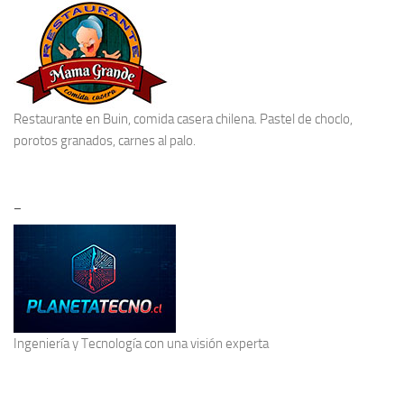
Restaurante en Buin
, comida casera chilena. Pastel de choclo,
porotos granados, carnes al palo.
–
Ingeniería y Tecnología
con una visión experta