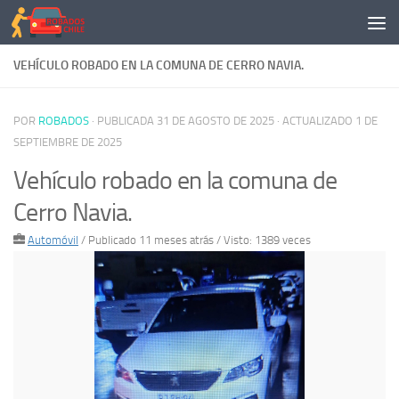
Saltar al contenido
VEHÍCULO ROBADO EN LA COMUNA DE CERRO NAVIA.
POR
ROBADOS
· PUBLICADA
31 DE AGOSTO DE 2025
· ACTUALIZADO
1 DE
SEPTIEMBRE DE 2025
Vehículo robado en la comuna de
Cerro Navia.
Automóvil
/
Publicado 11 meses atrás
/ Visto: 1389 veces