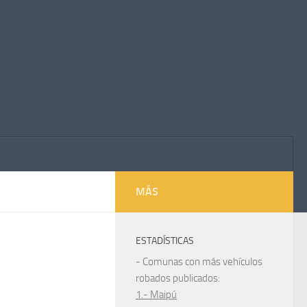
MÁS
ESTADÍSTICAS
- Comunas con más vehículos
robados publicados:
1.- Maipú