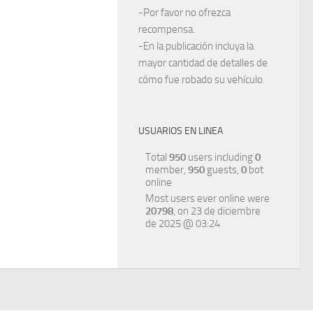
-Por favor no ofrezca
recompensa.
-En la publicación incluya la
mayor cantidad de detalles de
cómo fue robado su vehículo.
USUARIOS EN LINEA
Total
950
users including
0
member,
950
guests,
0
bot
online
Most users ever online were
20798
, on 23 de diciembre
de 2025 @ 03:24