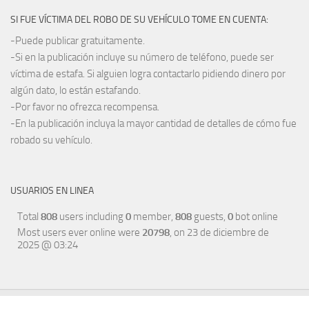
SI FUE VÍCTIMA DEL ROBO DE SU VEHÍCULO TOME EN CUENTA:
-Puede publicar gratuitamente.
-Si en la publicación incluye su número de teléfono, puede ser
víctima de estafa. Si alguien logra contactarlo pidiendo dinero por
algún dato, lo están estafando.
-Por favor no ofrezca recompensa.
-En la publicación incluya la mayor cantidad de detalles de cómo fue
robado su vehículo.
USUARIOS EN LINEA
Total
808
users including
0
member,
808
guests,
0
bot online
Most users ever online were
20798
, on 23 de diciembre de
2025 @ 03:24