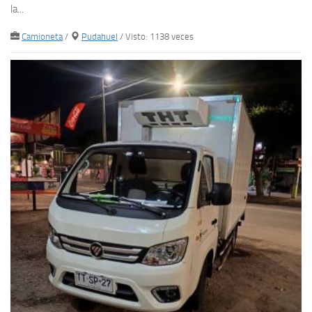
la...
Camioneta
/
Pudahuel
/ Visto: 1138 veces