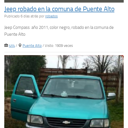
Jeep robado en la comuna de Puente Alto
Publicado 6 días atrás
por
robados
Jeep Compass año 2011, color negro, robado en la comuna de
Puente Alto
4X4
/
Puente Alto
/ Visto: 1909 veces