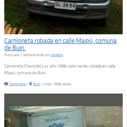
Camioneta robada en calle Maipú, comuna
de Buin.
Publicado 1 semana atrás
por
robados
Camioneta Chevrolet Luv, año 1998, color verde, robada en calle
Maipú, comuna de Buin.
Camioneta
/
Buin
/ Visto: 1696 veces