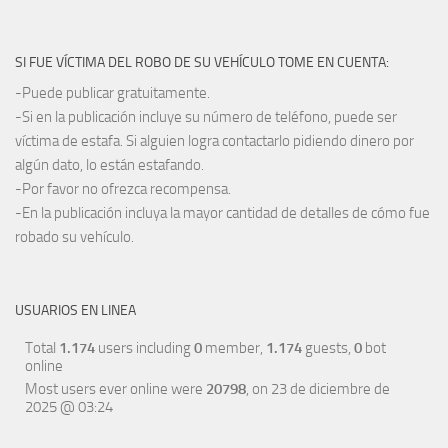
SI FUE VÍCTIMA DEL ROBO DE SU VEHÍCULO TOME EN CUENTA:
-Puede publicar gratuitamente.
-Si en la publicación incluye su número de teléfono, puede ser
víctima de estafa. Si alguien logra contactarlo pidiendo dinero por
algún dato, lo están estafando.
-Por favor no ofrezca recompensa.
-En la publicación incluya la mayor cantidad de detalles de cómo fue
robado su vehículo.
USUARIOS EN LINEA
Total
1.174
users including
0
member,
1.174
guests,
0
bot
online
Most users ever online were
20798
, on 23 de diciembre de
2025 @ 03:24