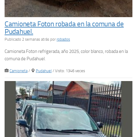
Camioneta Foton robada en la comuna de
Pudahuel.
Publicado 2 semanas atrás
por
robados
Camioneta Foton refrigerada, año 2025, color blanco, robada en la
comuna de Pudahuel.
Camioneta
/
Pudahuel
/ Visto: 1346 veces