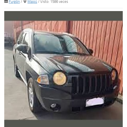
Furgón
/
Maipú
/ Visto: 1586 veces