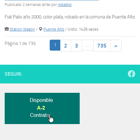
Publicado 2 semanas atrás
por
robados
Fiat Palio año 2000, color plata, robado en la comuna de Puente Alto
Station Wagon
/
Puente Alto
/ Visto: 1426 veces
Página 1 de 735
1
…
2
3
735
»
SEGUIR: