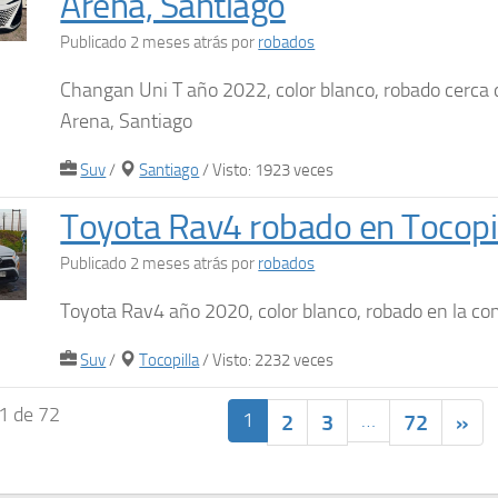
Arena, Santiago
Publicado 2 meses atrás
por
robados
Changan Uni T año 2022, color blanco, robado cerca 
Arena, Santiago
Suv
/
Santiago
/ Visto: 1923 veces
Toyota Rav4 robado en Tocopil
Publicado 2 meses atrás
por
robados
Toyota Rav4 año 2020, color blanco, robado en la co
Suv
/
Tocopilla
/ Visto: 2232 veces
1 de 72
1
…
2
3
72
»