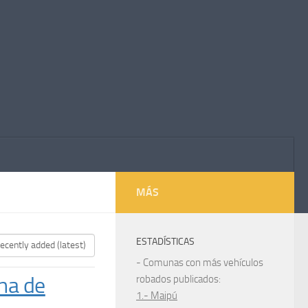
MÁS
ESTADÍSTICAS
- Comunas con más vehículos
na de
robados publicados:
1.- Maipú