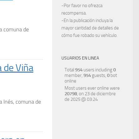
-Por favor no ofrezca
recompensa.
-En la publicación incluya la
mayor cantidad de detalles de
 la comuna de
cómo fue robado su vehículo.
USUARIOS EN LINEA
 de Viña
Total
954
users including
0
member,
954
guests,
0
bot
online
Most users ever online were
20798
, on 23 de diciembre
de 2025 @ 03:24
ta Inés, comuna de