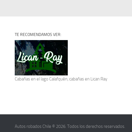
TE RECOMENDAMOS VER:
Cabañas en el lago Calafquén
, cabañas en Lican Ray
Autos robados Chile © 2026. Todos los derechos reservados.