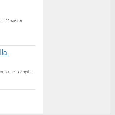
del Movistar
la.
muna de Tocopilla.