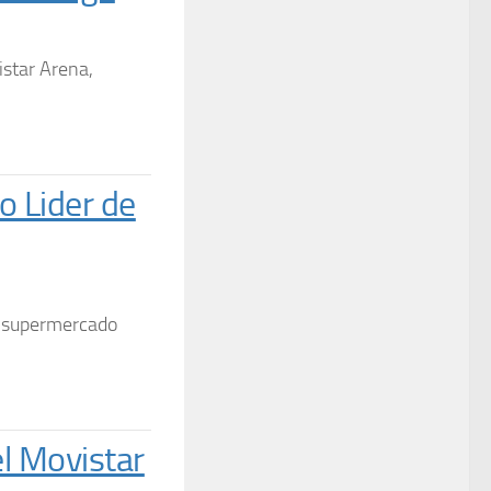
istar Arena,
 Lider de
l supermercado
l Movistar