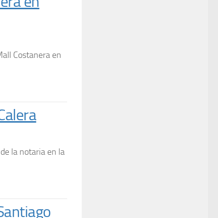
era en
 Mall Costanera en
Calera
e la notaria en la
Santiago