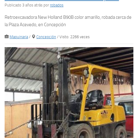
Publicado 3 años atrás
por
robados
Retroexcavadora New Holland B90B color amarillo, robada cerca de
la Plaza Acevedo, en Concepción
Maquinaria
/
Concepción
/ Visto: 2266 veces