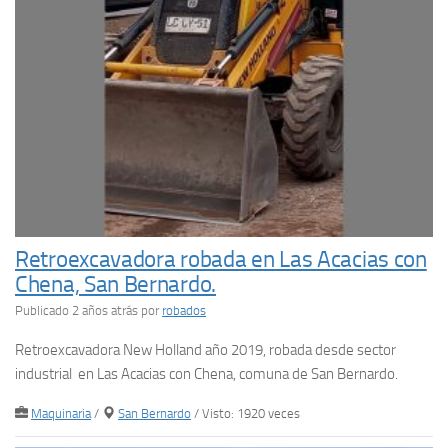
Retroexcavadora robada en Las Acacias con
Chena, San Bernardo.
Publicado 2 años atrás
por
robados
Retroexcavadora New Holland año 2019, robada desde sector
industrial en Las Acacias con Chena, comuna de San Bernardo.
Maquinaria
/
San Bernardo
/ Visto: 1920 veces