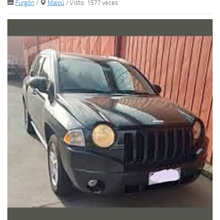
Furgón
/
Maipú
/ Visto: 1577 veces