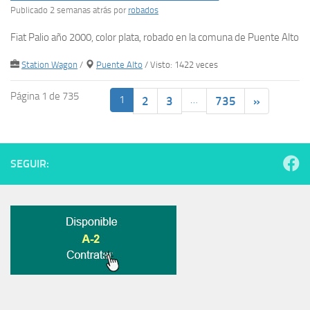
Publicado 2 semanas atrás
por
robados
Fiat Palio año 2000, color plata, robado en la comuna de Puente Alto
Station Wagon
/
Puente Alto
/ Visto: 1422 veces
Página 1 de 735
1
…
2
3
735
»
SEGUIR: