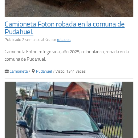
Camioneta Foton robada en la comuna de
Pudahuel.
Publicado 2 semanas atrás
por
robados
Camioneta Foton refrigerada, año 2025, color blanco, robada en la
comuna de Pudahuel.
Camioneta
/
Pudahuel
/ Visto: 1341 veces