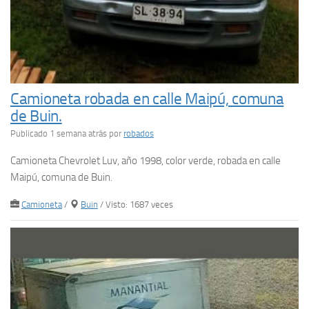
Camioneta robada en calle Maipú, comuna
de Buin.
Publicado 1 semana atrás
por
robados
Camioneta Chevrolet Luv, año 1998, color verde, robada en calle
Maipú, comuna de Buin.
Camioneta
/
Buin
/ Visto: 1687 veces