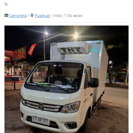
la...
Camioneta
/
Pudahuel
/ Visto: 1134 veces