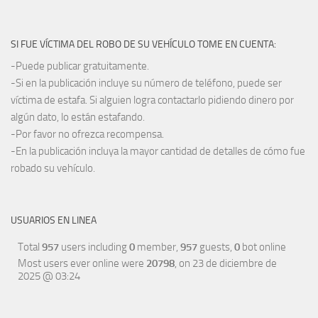
SI FUE VÍCTIMA DEL ROBO DE SU VEHÍCULO TOME EN CUENTA:
-Puede publicar gratuitamente.
-Si en la publicación incluye su número de teléfono, puede ser
víctima de estafa. Si alguien logra contactarlo pidiendo dinero por
algún dato, lo están estafando.
-Por favor no ofrezca recompensa.
-En la publicación incluya la mayor cantidad de detalles de cómo fue
robado su vehículo.
USUARIOS EN LINEA
Total
957
users including
0
member,
957
guests,
0
bot online
Most users ever online were
20798
, on 23 de diciembre de
2025 @ 03:24