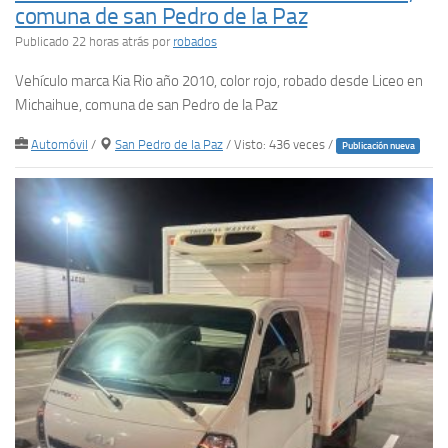
comuna de san Pedro de la Paz
Publicado 22 horas atrás
por
robados
Vehículo marca Kia Rio año 2010, color rojo, robado desde Liceo en
Michaihue, comuna de san Pedro de la Paz
Automóvil
/
San Pedro de la Paz
/ Visto: 436 veces /
Publicación nueva