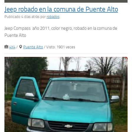
Jeep robado en la comuna de Puente Alto
Publicado 4 días atrás
por
robados
Jeep Compass año 2011, color negro, robado en la comuna de
Puente Alto
4X4
/
Puente Alto
/ Visto: 1901 veces