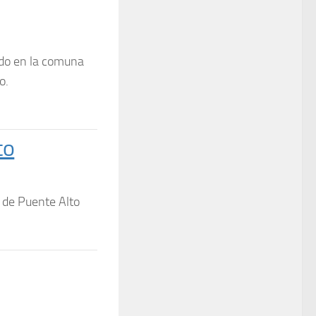
ado en la comuna
o.
to
a de Puente Alto