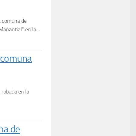
la comuna de
Manantial" en la...
a comuna
 robada en la
na de