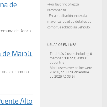
una de
-Por favor no ofrezca
recompensa.
-En la publicación incluya la
mayor cantidad de detalles de
cómo fue robado su vehículo.
la comuna de Renca
USUARIOS EN LINEA
 de Maipú.
Total
1.072
users including
0
member,
1.072
guests,
0
bot online
Most users ever online were
rtonazo, comuna
20798
, on 23 de diciembre
de 2025 @ 03:24
Puente Alto