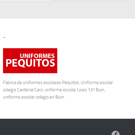
–
Fabrica de
uniformes escolares
Pequitos. Uniforme escolar
colegio Cardenal Caro, uniforme escolar Liceo 131 Buin,
uniforme escolar colegio en Buin.