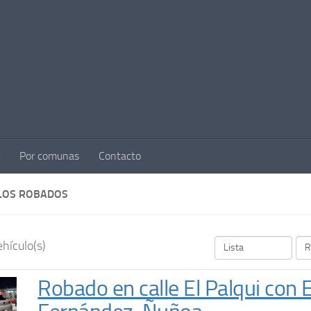
Por comunas
Contacto
LOS ROBADOS
hículo(s)
Robado en calle El Palqui con 