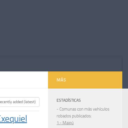
MÁS
ESTADÍSTICAS
- Comunas con más vehículos
Exequiel
robados publicados:
1.- Maipú