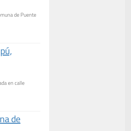
comuna de Puente
pú,
ada en calle
una de