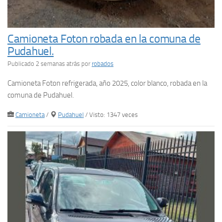
Camioneta Foton robada en la comuna de
Pudahuel.
Publicado 2 semanas atrás
por
robados
Camioneta Foton refrigerada, año 2025, color blanco, robada en la
comuna de Pudahuel.
Camioneta
/
Pudahuel
/ Visto: 1347 veces