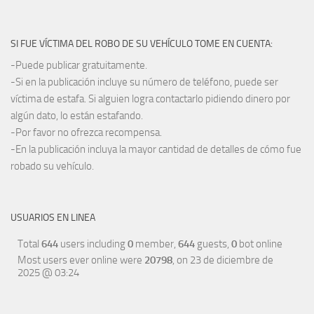
SI FUE VÍCTIMA DEL ROBO DE SU VEHÍCULO TOME EN CUENTA:
-Puede publicar gratuitamente.
-Si en la publicación incluye su número de teléfono, puede ser
víctima de estafa. Si alguien logra contactarlo pidiendo dinero por
algún dato, lo están estafando.
-Por favor no ofrezca recompensa.
-En la publicación incluya la mayor cantidad de detalles de cómo fue
robado su vehículo.
USUARIOS EN LINEA
Total
644
users including
0
member,
644
guests,
0
bot online
Most users ever online were
20798
, on 23 de diciembre de
2025 @ 03:24