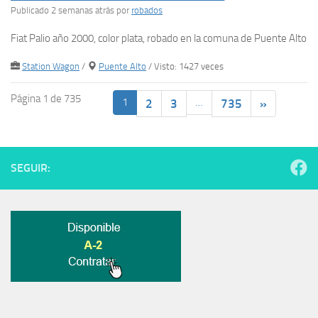
Publicado 2 semanas atrás
por
robados
Fiat Palio año 2000, color plata, robado en la comuna de Puente Alto
Station Wagon
/
Puente Alto
/ Visto: 1427 veces
Página 1 de 735
1
…
2
3
735
»
SEGUIR: