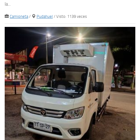
la...
Camioneta
/
Pudahuel
/ Visto: 1139 veces