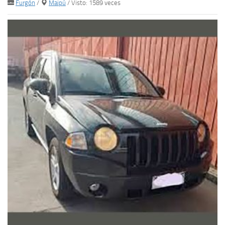
Furgón
/
Maipú
/ Visto: 1589 veces