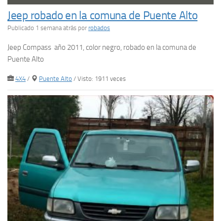
Jeep robado en la comuna de Puente Alto
Publicado 1 semana atrás
por
robados
Jeep Compass año 2011, color negro, robado en la comuna de
Puente Alto
4X4
/
Puente Alto
/ Visto: 1911 veces