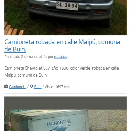
Camioneta robada en calle Maipú, comuna
de Buin.
Publicado 2 semanas atrás
por
robados
Camioneta Chevrolet Luv, año 1998, color verde, robada en calle
Maipú, comuna de Buin.
Camioneta
/
Buin
/ Visto: 1697 veces