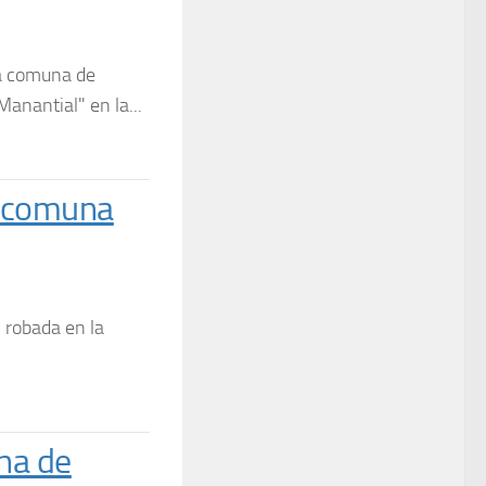
la comuna de
Manantial" en la...
a comuna
 robada en la
na de