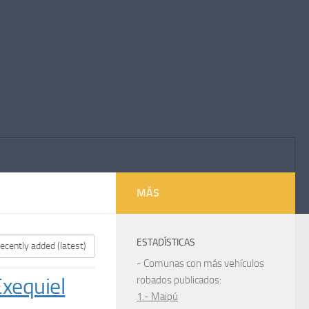
MÁS
ESTADÍSTICAS
- Comunas con más vehículos
Exequiel
robados publicados:
1.- Maipú