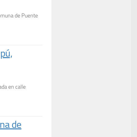
comuna de Puente
pú,
ada en calle
una de