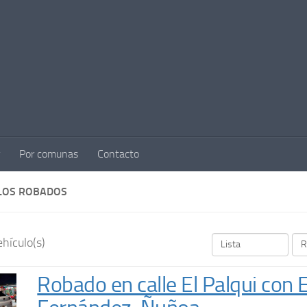
Por comunas
Contacto
LOS ROBADOS
hículo(s)
Robado en calle El Palqui con 