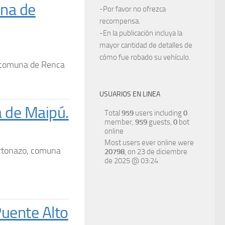
una de
-Por favor no ofrezca
recompensa.
-En la publicación incluya la
mayor cantidad de detalles de
cómo fue robado su vehículo.
la comuna de Renca
USUARIOS EN LINEA
 de Maipú.
Total
959
users including
0
member,
959
guests,
0
bot
online
Most users ever online were
rtonazo, comuna
20798
, on 23 de diciembre
de 2025 @ 03:24
Puente Alto