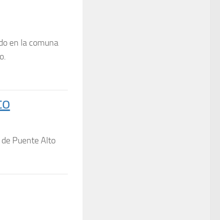
ado en la comuna
o.
to
a de Puente Alto