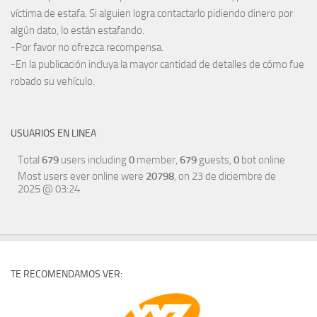
víctima de estafa. Si alguien logra contactarlo pidiendo dinero por
algún dato, lo están estafando.
-Por favor no ofrezca recompensa.
-En la publicación incluya la mayor cantidad de detalles de cómo fue
robado su vehículo.
USUARIOS EN LINEA
Total
679
users including
0
member,
679
guests,
0
bot online
Most users ever online were
20798
, on 23 de diciembre de
2025 @ 03:24
TE RECOMENDAMOS VER: