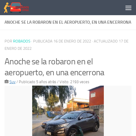
Saltar al contenido
ANOCHE SE LA ROBARON EN EL AEROPUERTO, EN UNA ENCERRONA
POR
ROBADOS
· PUBLICADA
16 DE ENERO DE 2022
· ACTUALIZADO
17 DE
ENERO DE 2022
Anoche se la robaron en el
aeropuerto, en una encerrona
Suv
/
Publicado 5 años atrás
/ Visto: 2193 veces