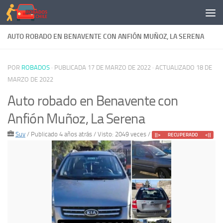
Saltar al contenido
AUTO ROBADO EN BENAVENTE CON ANFIÓN MUÑOZ, LA SERENA
POR
ROBADOS
· PUBLICADA
17 DE MARZO DE 2022
· ACTUALIZADO
18 DE
MARZO DE 2022
Auto robado en Benavente con
Anfión Muñoz, La Serena
Suv
/
Publicado 4 años atrás
/ Visto: 2049 veces /
||> RECUPERADO <||