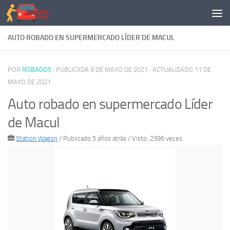
Saltar al contenido
AUTO ROBADO EN SUPERMERCADO LÍDER DE MACUL
POR
ROBADOS
· PUBLICADA
9 DE MAYO DE 2021
· ACTUALIZADO
11 DE
MAYO DE 2021
Auto robado en supermercado Líder
de Macul
Station Wagon
/
Publicado 5 años atrás
/ Visto: 2396 veces