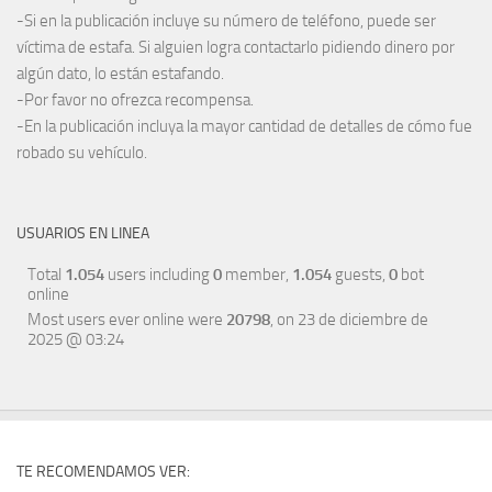
-Si en la publicación incluye su número de teléfono, puede ser
víctima de estafa. Si alguien logra contactarlo pidiendo dinero por
algún dato, lo están estafando.
-Por favor no ofrezca recompensa.
-En la publicación incluya la mayor cantidad de detalles de cómo fue
robado su vehículo.
USUARIOS EN LINEA
Total
1.054
users including
0
member,
1.054
guests,
0
bot
online
Most users ever online were
20798
, on 23 de diciembre de
2025 @ 03:24
TE RECOMENDAMOS VER: