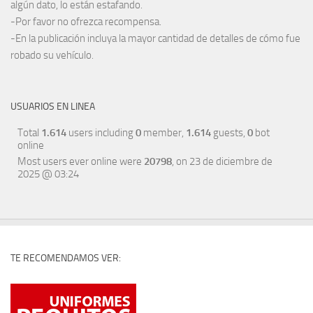
algún dato, lo están estafando.
-Por favor no ofrezca recompensa.
-En la publicación incluya la mayor cantidad de detalles de cómo fue
robado su vehículo.
USUARIOS EN LINEA
Total
1.614
users including
0
member,
1.614
guests,
0
bot
online
Most users ever online were
20798
, on 23 de diciembre de
2025 @ 03:24
TE RECOMENDAMOS VER: