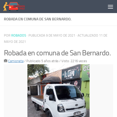
Saltar al contenido
ROBADA EN COMUNA DE SAN BERNARDO.
POR
ROBADOS
· PUBLICADA
9 DE MAYO DE 2021
· ACTUALIZADO
11 DE
MAYO DE 2021
Robada en comuna de San Bernardo.
Camioneta
/
Publicado 5 años atrás
/ Visto: 2216 veces