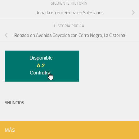
SIGUIENTE HISTORIA
Robada en encerrona en Salesianos
HISTORIA PREVIA
Robado en Avenida Goycolea con Cerro Negro, La Cisterna
ANUNCIOS
MÁS