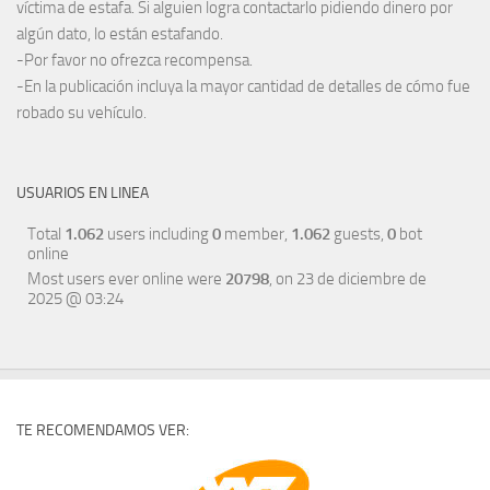
víctima de estafa. Si alguien logra contactarlo pidiendo dinero por
algún dato, lo están estafando.
-Por favor no ofrezca recompensa.
-En la publicación incluya la mayor cantidad de detalles de cómo fue
robado su vehículo.
USUARIOS EN LINEA
Total
1.062
users including
0
member,
1.062
guests,
0
bot
online
Most users ever online were
20798
, on 23 de diciembre de
2025 @ 03:24
TE RECOMENDAMOS VER: