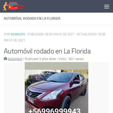
Saltar al contenido
AUTOMÓVIL RODADO EN LA FLORIDA
POR
ROBADOS
· PUBLICADA
18 DE MAYO DE 2021
· ACTUALIZADO
19 DE
MAYO DE 2021
Automóvil rodado en La Florida
Automóvil
/
Publicado 5 años atrás
/ Visto: 1921 veces